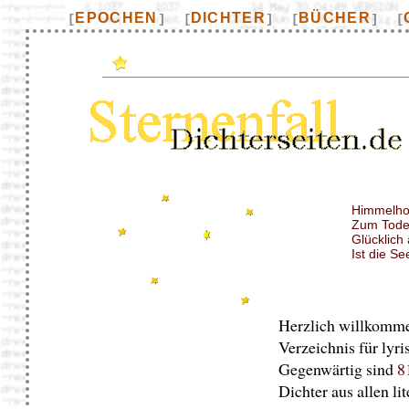
EPOCHEN
DICHTER
BÜCHER
[
]
[
]
[
]
[
Himmelho
Zum Tode 
Glücklich 
Ist die See
Herzlich willkomme
Verzeichnis für lyri
Gegenwärtig sind
8
Dichter aus allen li