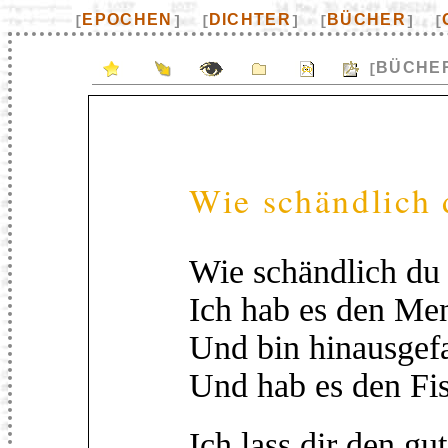
EPOCHEN
DICHTER
BÜCHER
[
]
[
]
[
]
[
BÜCHE
[
Wie schändlich 
Wie schändlich du 
Ich hab es den Men
Und bin hinausgef
Und hab es den Fis
Ich lass dir den g