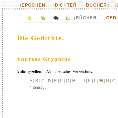
EPOCHEN
DICHTER
BÜCHER
[
]
[
]
[
]
[
BÜCHER
GED
[
]
[
Die Gedichte.
Andreas Gryphius
Anfangszeilen.
Alphabetisches Verzeichnis.
A | B | C |
D
| E | F | G | H | I | J | K | L |
M
| N | O |
4 Einträge