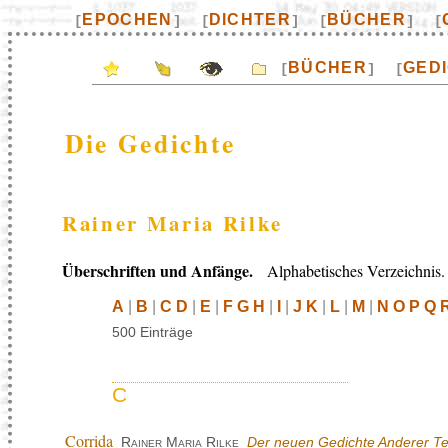
EPOCHEN
DICHTER
BÜCHER
[
]
[
]
[
]
[
BÜCHER
GED
[
]
[
Die Gedichte
Rainer Maria Rilke
Überschriften und Anfänge.
Alphabetisches Verzeichnis.
A
|
B
|
C D
|
E
|
F G H
|
I
|
J K
|
L
|
M
|
N O P Q 
500 Einträge
C
Corrida
Rainer Maria Rilke
Der neuen Gedichte Anderer Te