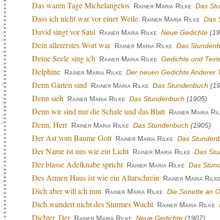
Das waren Tage Michelangelos
Rainer Maria Rilke
Das St
Dass ich nicht war vor einer Weile
Rainer Maria Rilke
Das 
David singt vor Saul
Rainer Maria Rilke
Neue Gedichte
(19
Dein allererstes Wort war
Rainer Maria Rilke
Das Stunden
Deine Seele sing ich
Rainer Maria Rilke
Gedichte und Tex
Delphine
Rainer Maria Rilke
Der neuen Gedichte Anderer T
Denn Gärten sind
Rainer Maria Rilke
Das Stundenbuch
(19
Denn sieh
Rainer Maria Rilke
Das Stundenbuch
(1905)
Denn wir sind nur die Schale und das Blatt
Rainer Maria Ri
Denn, Herr
Rainer Maria Rilke
Das Stundenbuch
(1905)
Der Ast vom Baume Gott
Rainer Maria Rilke
Das Stunden
Der Name ist uns wie ein Licht
Rainer Maria Rilke
Das St
Der blasse Adelknabe spricht
Rainer Maria Rilke
Das Stun
Des Armen Haus ist wie ein Altarschrein
Rainer Maria Rilk
Dich aber will ich nun
Rainer Maria Rilke
Die Sonette an 
Dich wundert nicht des Sturmes Wucht
Rainer Maria Rilke
Dichter, Der
Rainer Maria Rilke
Neue Gedichte
(1907)