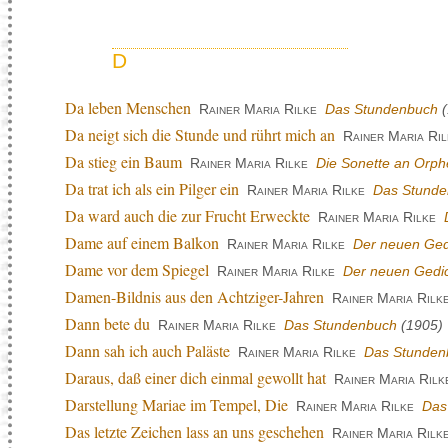
D
Da leben Menschen
Rainer Maria Rilke
Das Stundenbuch
(
Da neigt sich die Stunde und rührt mich an
Rainer Maria Ril
Da stieg ein Baum
Rainer Maria Rilke
Die Sonette an Orp
Da trat ich als ein Pilger ein
Rainer Maria Rilke
Das Stund
Da ward auch die zur Frucht Erweckte
Rainer Maria Rilke
Dame auf einem Balkon
Rainer Maria Rilke
Der neuen Gedi
Dame vor dem Spiegel
Rainer Maria Rilke
Der neuen Gedic
Damen-Bildnis aus den Achtziger-Jahren
Rainer Maria Rilk
Dann bete du
Rainer Maria Rilke
Das Stundenbuch
(1905)
Dann sah ich auch Paläste
Rainer Maria Rilke
Das Stunden
Daraus, daß einer dich einmal gewollt hat
Rainer Maria Rilk
Darstellung Mariae im Tempel, Die
Rainer Maria Rilke
Das
Das letzte Zeichen lass an uns geschehen
Rainer Maria Rilk