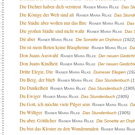
Die Dichter haben dich verstreut
Rainer Maria Rilke
Das S
Die Könige der Welt sind alt
Rainer Maria Rilke
Das Stund
Die Städte aber wollen nur das Ihre
Rainer Maria Rilke
Das
Die großen Städte sind nicht wahr
Rainer Maria Rilke
Das 
Dir aber
Rainer Maria Rilke
Die Sonette an Orpheus
(1922
Dir ist mein Beten keine Blasphemie
Rainer Maria Rilke
Da
Don Juans Auswahl
Rainer Maria Rilke
Der neuen Gedichte
Don Juans Kindheit
Rainer Maria Rilke
Der neuen Gedichte
Dritte Elegie, Die
Rainer Maria Rilke
Duineser Elegien
(19
Du Berg, der blieb
Rainer Maria Rilke
Das Stundenbuch
(1
Du Dunkelheit
Rainer Maria Rilke
Das Stundenbuch
(1905
Du Ewiger
Rainer Maria Rilke
Das Stundenbuch
(1905)
Du Gott, ich möchte viele Pilger sein
Rainer Maria Rilke
Da
Du Williger
Rainer Maria Rilke
Das Stundenbuch
(1905)
Du aber, Göttlicher
Rainer Maria Rilke
Die Sonette an Orp
Du bist das Kloster zu den Wundenmalen
Rainer Maria Rilk