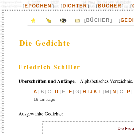
EPOCHEN
DICHTER
BÜCHER
[
]
[
]
[
]
[
BÜCHER
GED
[
]
[
Die Gedichte
Friedrich Schiller
Überschriften und Anfänge.
Alphabetisches Verzeichnis.
A
| B | C |
D
| E |
F
| G |
H I J K L
| M |
N
| O |
P
|
16 Einträge
Ausgewählte Gedichte:
Die Freu