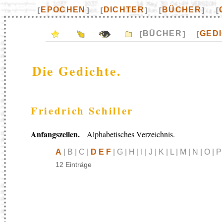
EPOCHEN
DICHTER
BÜCHER
[
]
[
]
[
]
[
BÜCHER
GED
[
]
[
Die Gedichte.
Friedrich Schiller
Anfangszeilen.
Alphabetisches Verzeichnis.
A
| B | C |
D E F
| G | H | I | J | K | L | M | N | O | 
12 Einträge