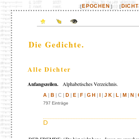
EPOCHEN
DICH
[
]
[
Die Gedichte.
Alle Dichter
Anfangszeilen.
Alphabetisches Verzeichnis.
A
|
B
| C |
D
|
E
|
F
|
G H
|
I
|
J K
|
L
|
M
|
N
|
797 Einträge
D