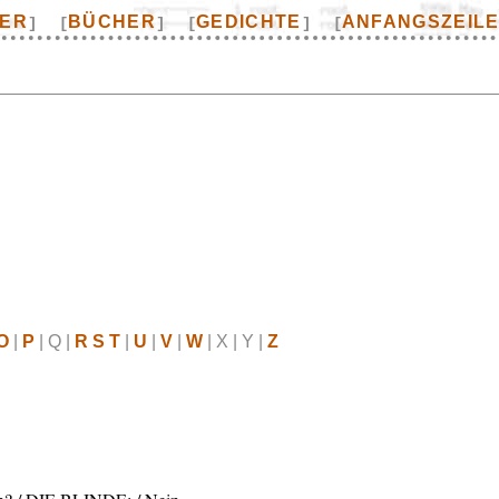
TER
BÜCHER
GEDICHTE
ANFANGSZEIL
]
[
]
[
]
[
O
|
P
| Q |
R S T
|
U
|
V
|
W
| X | Y |
Z