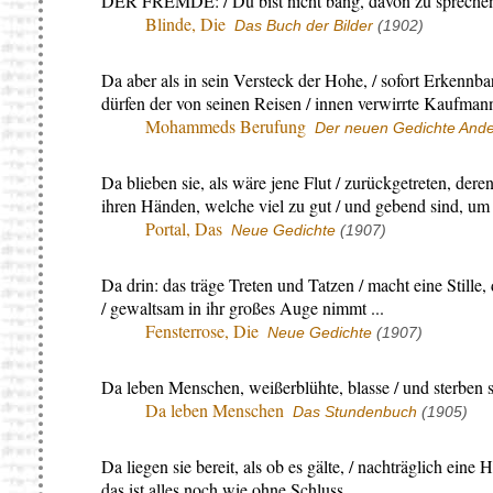
DER FREMDE: / Du bist nicht bang, davon zu spreche
Blinde, Die
Das Buch der Bilder
(1902)
Da aber als in sein Versteck der Hohe, / sofort Erkennbare
dürfen der von seinen Reisen / innen verwirrte Kaufmann, 
Mohammeds Berufung
Der neuen Gedichte Ander
Da blieben sie, als wäre jene Flut / zurückgetreten, der
ihren Händen, welche viel zu gut / und gebend sind, um 
Portal, Das
Neue Gedichte
(1907)
Da drin: das träge Treten und Tatzen / macht eine Stille, 
/ gewaltsam in ihr großes Auge nimmt ...
Fensterrose, Die
Neue Gedichte
(1907)
Da leben Menschen, weißerblühte, blasse / und sterben 
Da leben Menschen
Das Stundenbuch
(1905)
Da liegen sie bereit, als ob es gälte, / nachträglich ein
das ist alles noch wie ohne Schluss.