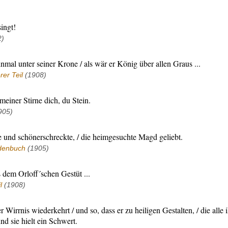
ingt!
2)
einmal unter seiner Krone / als wär er König über allen Graus ...
er Teil
(1908)
 meiner Stirne dich, du Stein.
905)
e und schönerschreckte, / die heimgesuchte Magd geliebt.
denbuch
(1905)
 dem Orloff´schen Gestüt ...
l
(1908)
er Wirrnis wiederkehrt / und so, dass er zu heiligen Gestalten, / die alle
d sie hielt ein Schwert.