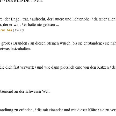
n? / DIE BLINDE: / Nein.
: der Engel, trat, / aufrecht, der lautere und lichterlohe: / da tat er all
der er war; / er hatte nie gelesen ...
er Teil
(1908)
en großes Branden / an diesen Steinen wusch, bis sie entstanden; / sie n
etwas festzuhalten.
die dich fast verwirrt; / und wie dann plötzlich eine von den Katzen / den
staunend an der schweren Welt.
e Handlung zu erfinden, / die mit einander und mit dieser Kälte / sie zu 