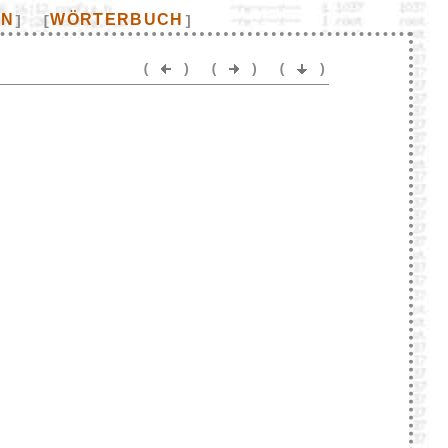
EN
WÖRTERBUCH
]
[
]
(
)
(
)
(
)