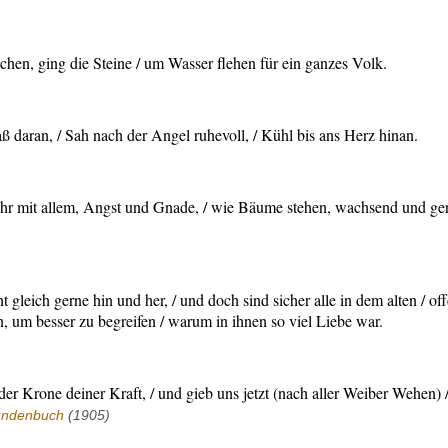
chen, ging die Steine / um Wasser flehen für ein ganzes Volk.
ß daran, / Sah nach der Angel ruhevoll, / Kühl bis ans Herz hinan.
f ihr mit allem, Angst und Gnade, / wie Bäume stehen, wachsend und ger
t gleich gerne hin und her, / und doch sind sicher alle in dem alten / 
in, um besser zu begreifen / warum in ihnen so viel Liebe war.
 der Krone deiner Kraft, / und gieb uns jetzt (nach aller Weiber Wehen)
undenbuch
(1905)